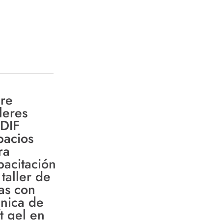
re
leres
DIF
pacios
ra
pacitación
taller de
as con
cnica de
t gel en