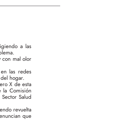
igiendo a las
blema.
y con mal olor
 en las redes
 del hogar.
mero X de esta
e la Comisión
 Sector Salud
endo revuelta
denuncian que