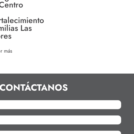
 Centro
rtalecimiento
milias Las
ores
er más
CONTÁCTANOS