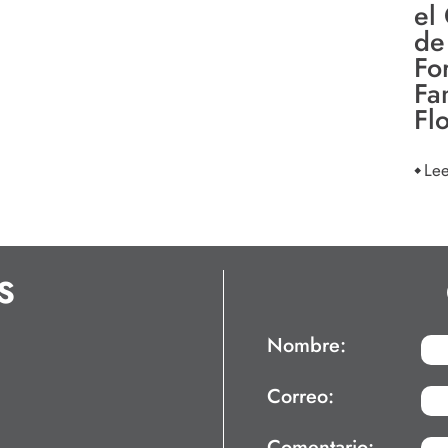
el
de
Fo
Fa
Fl
Le
S
Nombre:
Correo:
Comentario: