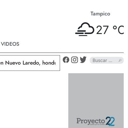
Matamoros
Tampico
26 °
C
27 °
C
VIDEOS
evo Laredo, hondureño muere calcinado