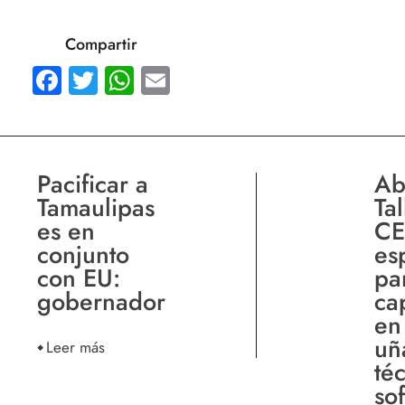
Compartir
Facebook
Twitter
WhatsApp
Email
Pacificar a
Ab
Tamaulipas
Tal
es en
CE
conjunto
es
con EU:
pa
gobernador
ca
en 
uñ
Leer más
té
sof