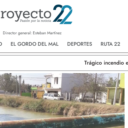
a
Nvo. Laredo
San Fernando
Director general: Esteban Martínez
O
EL GORDO DEL MAL
DEPORTES
RUTA 22
Trágico incendio en Nu