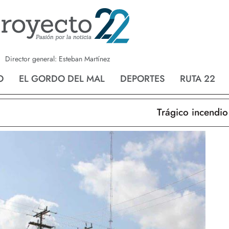
a
Nvo. Laredo
San Fernando
Director general: Esteban Martínez
O
EL GORDO DEL MAL
DEPORTES
RUTA 22
Trágico incendio en N