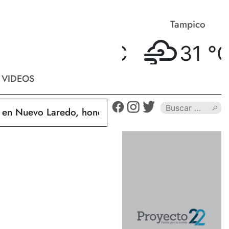
Matamoros
Tampico
32 °
C
31 °
C
VIDEOS
uevo Laredo, hondureño muere calcinado