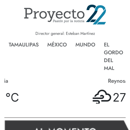
Director general: Esteban Martínez
TAMAULIPAS
MÉXICO
MUNDO
EL
GORDO
DEL
MAL
Reynosa
27 °
C