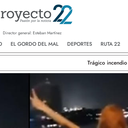
a
Nvo. Laredo
San Fernando
Director general: Esteban Martínez
O
EL GORDO DEL MAL
DEPORTES
RUTA 22
Trágico incendio en 