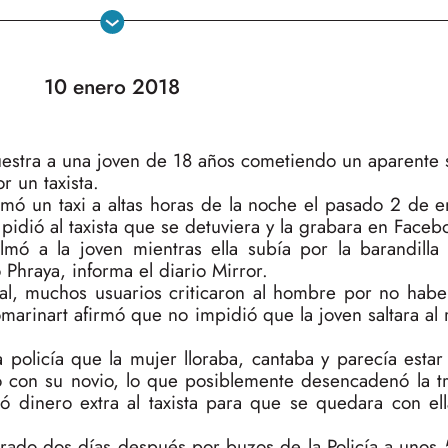
10 enero 2018
estra a una joven de 18 años cometiendo un aparente s
or un taxista.
omó un taxi a altas horas de la noche el pasado 2 de e
pidió al taxista que se detuviera y la grabara en Faceb
ilmó a la joven mientras ella subía por la barandilla
 Phraya, informa el diario Mirror.
ral, muchos usuarios criticaron al hombre por no hab
omarinart afirmó que no impidió que la joven saltara al
la policía que la mujer lloraba, cantaba y parecía esta
do con su novio, lo que posiblemente desencadenó la t
 dinero extra al taxista para que se quedara con ella
trado dos días después por buzos de la Policía a unos