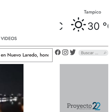
Matamoros
Tampico
32 °
C
30 °
C
VIDEOS
Nuevo Laredo, hondureño muere calcinado