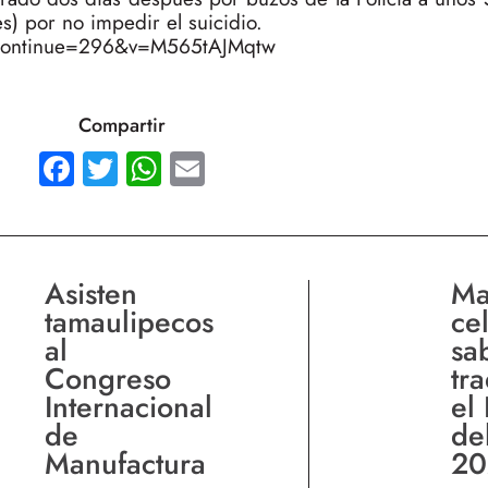
s) por no impedir el suicidio.
_continue=296&v=M565tAJMqtw
Compartir
Facebook
Twitter
WhatsApp
Email
Asisten
Ma
tamaulipecos
ce
al
sa
Congreso
tr
Internacional
el 
de
de
Manufactura
20