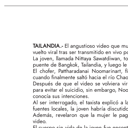
TAILANDIA.-
El angustioso video que mu
vuelto viral tras ser transmitido en vivo p
La joven, llamada Nittaya Sawatdiwan, t
puente de Bangkok, Tailandia, y luego le 
El chofer, Pattharadanai Noomarinart, f
cuando finalmente saltó hacia el río Chao
Después de que el video se volviera vi
para evitar el suicidio, sin embargo, No
conocía sus intenciones.
Al ser interrogado, el taxista explicó a 
fuentes locales, la joven habría discuti
Además, revelaron que la mujer le pagó
video.
El cuerpo sin vida de la joven fue encon