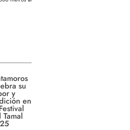
tamoros
lebra su
bor y
adición en
Festival
l Tamal
25