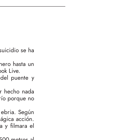
uicidio se ha
nero hasta un
ook Live.
 del puente y
er hecho nada
 río porque no
r ebria. Según
rágica acción.
 y filmara el
 500 metros al