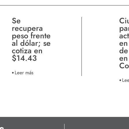
Se
Ci
recupera
pa
peso frente
ac
al dólar; se
en
cotiza en
de
$14.43
en
Co
Leer más
Le