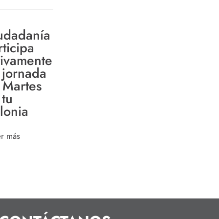
udadanía
rticipa
tivamente
 jornada
 Martes
 tu
lonia
er más