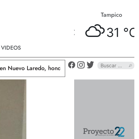
Matamoros
Tampico
34 °
C
31 °
C
VIDEOS
Nuevo Laredo, hondureño muere calcinado