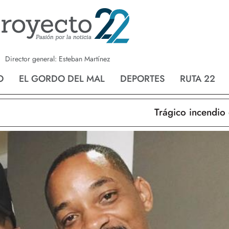
a
Nvo. Laredo
San Fernando
Director general: Esteban Martínez
O
EL GORDO DEL MAL
DEPORTES
RUTA 22
Trágico incendio en 