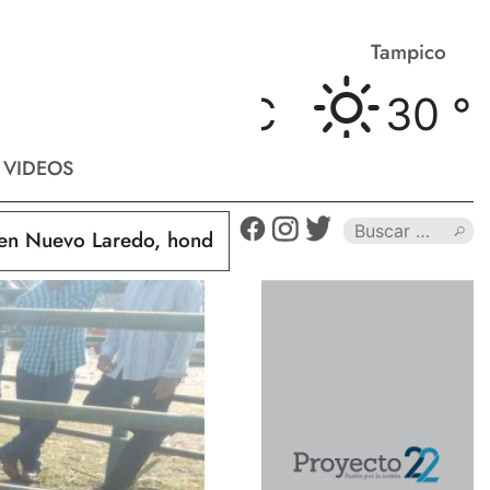
Matamoros
Tampico
31 °
C
30 °
C
VIDEOS
evo Laredo, hondureño muere calcinado