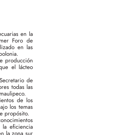
cuarias en la
rimer Foro de
lizado en las
polonia.
de producción
que el lácteo
Secretario de
ores todas las
amaulipeco.
ientos de los
bajo los temas
e propósito.
conocimientos
la eficiencia
en la zona sur