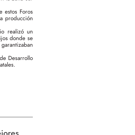
e estos Foros
la producción
io realizó un
fijos donde se
garantizaban
 de Desarrollo
atales.
jores