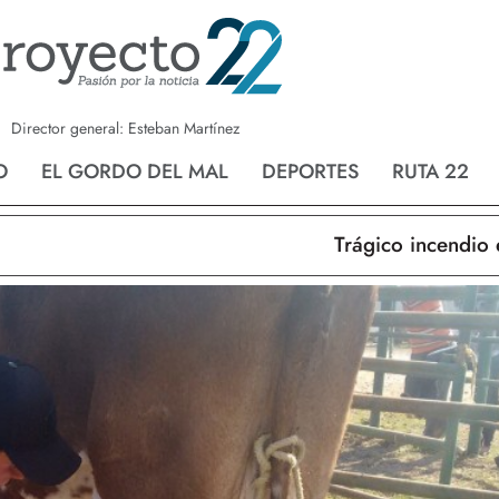
a
Nvo. Laredo
San Fernando
Director general: Esteban Martínez
O
EL GORDO DEL MAL
DEPORTES
RUTA 22
Trágico incendio en Nu