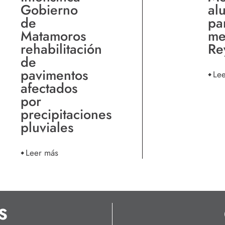
Gobierno
al
de
pa
Matamoros
me
rehabilitación
Re
de
pavimentos
Le
afectados
por
precipitaciones
pluviales
Leer más
S