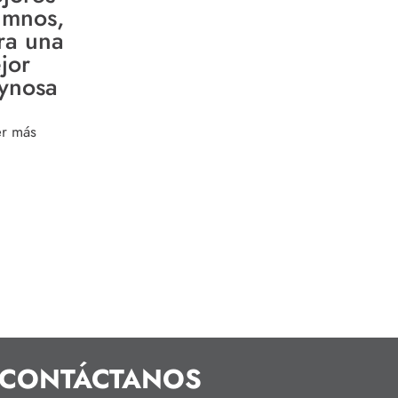
umnos,
ra una
jor
ynosa
er más
CONTÁCTANOS