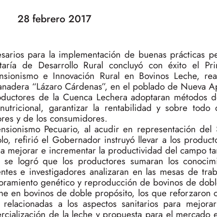
28 febrero 2017
esarios para la implementación de buenas prácticas pe
taría de Desarrollo Rural concluyó con éxito el P
sionismo e Innovación Rural en Bovinos Leche, rea
Ganadera “Lázaro Cárdenas”, en el poblado de Nueva A
oductores de la Cuenca Lechera adoptaran métodos 
tricional, garantizar la rentabilidad y sobre todo 
ores y de los consumidores.
nsionismo Pecuario, al acudir en representación del 
o, refirió el Gobernador instruyó llevar a los product
 a mejorar e incrementar la productividad del campo t
 se logró que los productores sumaran los conocim
entes e investigadores analizaran en las mesas de tra
ejoramiento genético y reproducción de bovinos de dobl
e en bovinos de doble propósito, los que reforzaron 
 relacionadas a los aspectos sanitarios para mejorar 
ercialización de la leche y propuesta para el mercado 