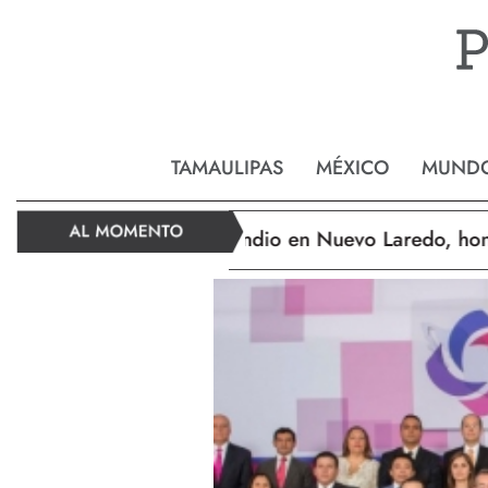
ynosa
Nvo. Laredo
San Ferna
TAMAULIPAS
MÉXICO
MUND
Trágico incendio en Nuevo Laredo, hondure