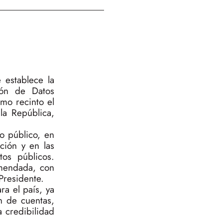
 establece la
ión de Datos
omo recinto el
la República,
io público, en
ción y en las
tos públicos.
omendada, con
Presidente.
ra el país, ya
n de cuentas,
a credibilidad