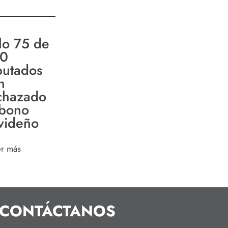
lo 75 de
0
putados
n
chazado
 bono
videño
er más
CONTÁCTANOS