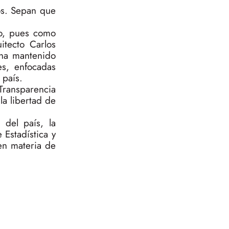
dos. Sepan que
.
do, pues como
itecto Carlos
 ha mantenido
es, enfocadas
 país.
 Transparencia
la libertad de
 del país, la
 Estadística y
 en materia de