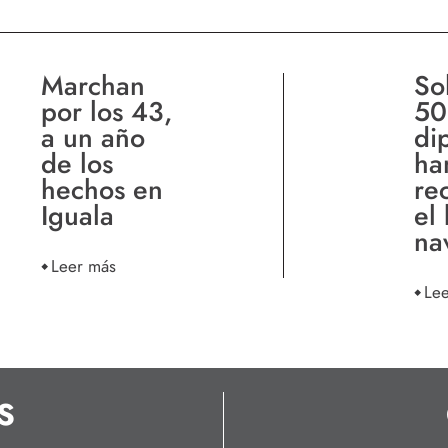
Marchan
So
por los 43,
50
a un año
di
de los
ha
hechos en
re
Iguala
el
na
Leer más
Le
S