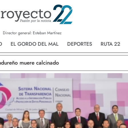
ndo
Matamoros
Tampico
29 °
C
28 °
Director general: Esteban Martínez
O
EL GORDO DEL MAL
DEPORTES
RUTA 22
ño muere calcinado