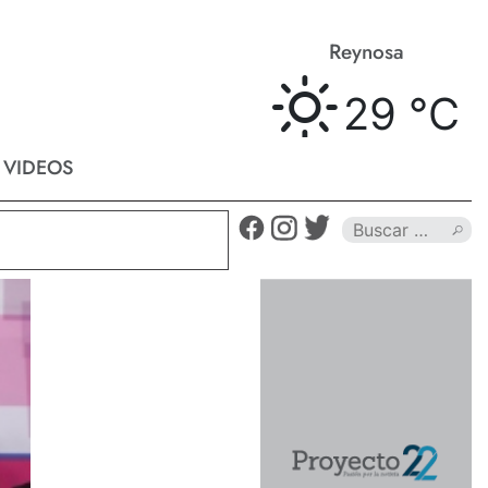
Cd. Victoria
Reynosa
C
27 °
C
29 °
C
VIDEOS