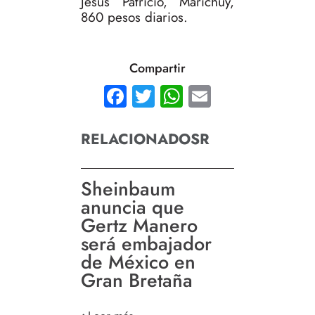
Jesús Patricio, Marichuy,
860 pesos diarios.
Compartir
Facebook
Twitter
WhatsApp
Email
RELACIONADOSR
Sheinbaum
anuncia que
Gertz Manero
será embajador
de México en
Gran Bretaña