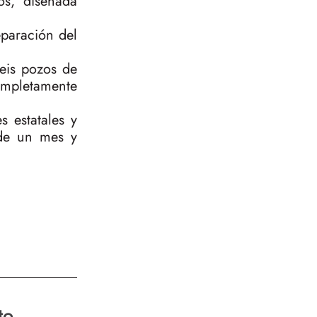
os, diseñada
eparación del
seis pozos de
ompletamente
s estatales y
 de un mes y
to