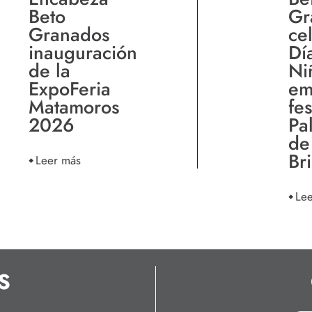
Beto
Gr
Granados
ce
inauguración
Dí
de la
Ni
ExpoFeria
em
Matamoros
fes
2026
Pa
de
Br
Leer más
Le
S