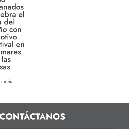
anados
lebra el
a del
ño con
otivo
tival en
lmares
 las
isas
er más
CONTÁCTANOS