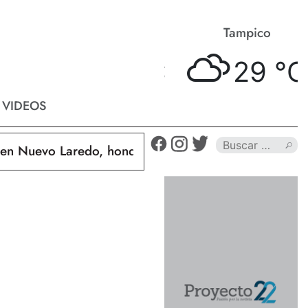
Matamoros
Tampico
29 °
C
29 °
C
VIDEOS
Nuevo Laredo, hondureño muere calcinado