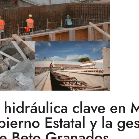
 hidráulica clave en 
erno Estatal y la ges
de Beto Granados