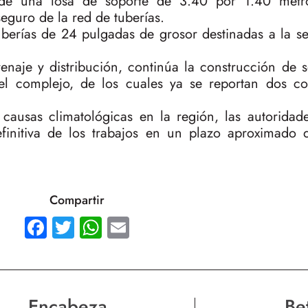
 de una losa de soporte de 3.40 por 1.40 metr
eguro de la red de tuberías.
uberías de 24 pulgadas de grosor destinadas a la s
naje y distribución, continúa la construcción de 
 del complejo, de los cuales ya se reportan dos c
ausas climatológicas en la región, las autoridade
efinitiva de los trabajos en un plazo aproximado
Compartir
Facebook
Twitter
WhatsApp
Email
Encabeza
Be