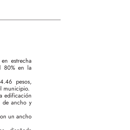
 en estrecha
el 80% en la
94.46 pesos,
l municipio.
a edificación
s de ancho y
 con un ancho