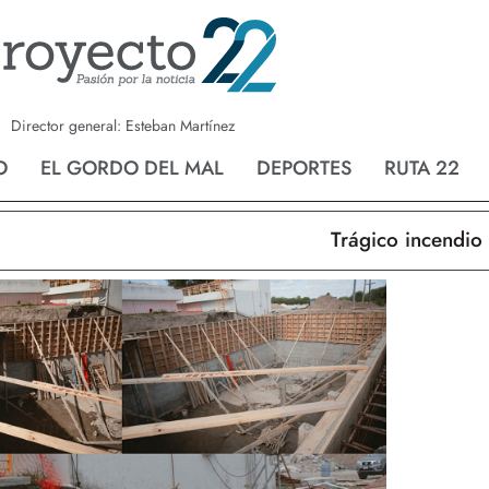
a
Nvo. Laredo
San Fernando
Director general: Esteban Martínez
O
EL GORDO DEL MAL
DEPORTES
RUTA 22
Trágico incendio en 