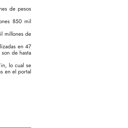
ones de pesos
lones 850 mil
il millones de
lizadas en 47
s son de hasta
n, lo cual se
s en el portal