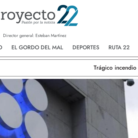
a
Nvo. Laredo
San Fernando
Director general: Esteban Martínez
O
EL GORDO DEL MAL
DEPORTES
RUTA 22
Trágico incendio en N