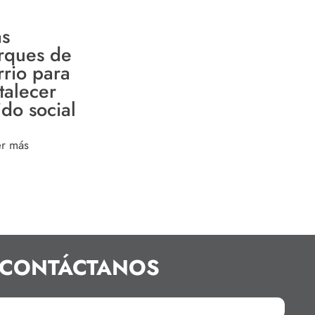
s
rques de
rrio para
talecer
ido social
er más
CONTÁCTANOS