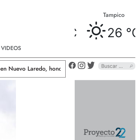
Matamoros
Tampico
26 °
C
26 °
C
VIDEOS
uevo Laredo, hondureño muere calcinado