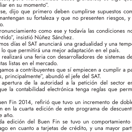
iar en su momento”.
rse, dijo que primero deben cumplirse supuestos c
mantengan su fortaleza y que no presenten riesgos, y 
o.
onunciamiento como ese y todavía las condiciones n
ntido”, insistió Núñez Sánchez.
imos días el SAT anunciará una gradualidad y una temp
, lo que permitirá una mejor adaptación en el país.
realizará una feria con desarrolladores de sistemas de
tas listas en el mercado.
ngamos a contribuyentes que sí empiecen a cumplir a pa
, principalmente”, abundó el jefe del SAT.
pertura de la autoridad a la petición del sector em
que la contabilidad electrónica tenga reglas que perm
.
uen Fin 2014, refirió que tuvo un incremento de doble
 en la cuarta edición de este programa de descuento
e año.
a edición del Buen Fin se tuvo un comportamiento 
o en cuanto a tarjetas de crédito, y una mayor part