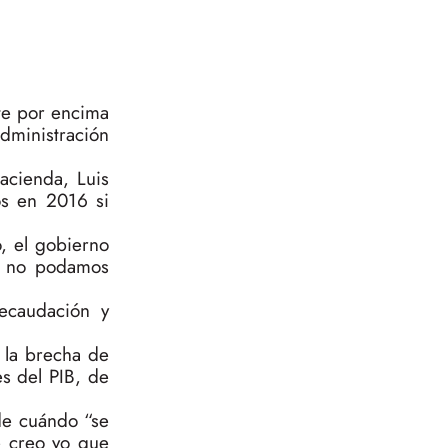
te por encima
Administración
acienda, Luis
os en 2016 si
, el gobierno
e no podamos
recaudación y
 la brecha de
es del PIB, de
 de cuándo “se
e creo yo que