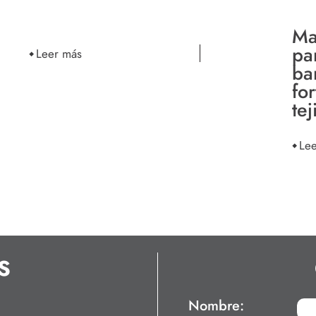
Ma
pa
Leer más
ba
for
tej
Le
S
Nombre: