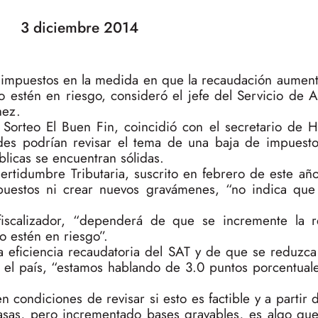
3 diciembre 2014
os impuestos en la medida en que la recaudación aumen
o estén en riesgo, consideró el jefe del Servicio de 
hez.
l Sorteo El Buen Fin, coincidió con el secretario de H
ades podrían revisar el tema de una baja de impuest
blicas se encuentran sólidas.
rtidumbre Tributaria, suscrito en febrero de este año
puestos ni crear nuevos gravámenes, “no indica qu
o fiscalizador, “dependerá de que se incremente la 
o estén en riesgo”.
eficiencia recaudatoria del SAT y de que se reduzca
n el país, “estamos hablando de 3.0 puntos porcentual
 en condiciones de revisar si esto es factible y a partir
asas, pero incrementado bases gravables, es algo qu