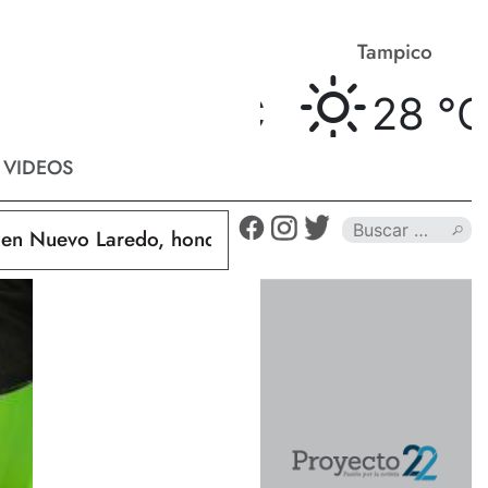
Matamoros
Tampico
28 °
C
28 °
C
VIDEOS
uevo Laredo, hondureño muere calcinado