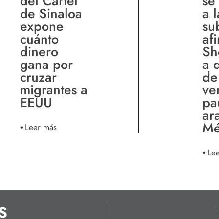
del Cártel
se
de Sinaloa
a l
expone
su
cuánto
af
dinero
Sh
gana por
a 
cruzar
de
migrantes a
ve
EEUU
pa
ar
Mé
Leer más
Le
S