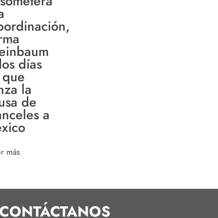
 someterá
a
bordinación,
irma
einbaum
dos días
 que
nza la
usa de
anceles a
xico
er más
CONTÁCTANOS