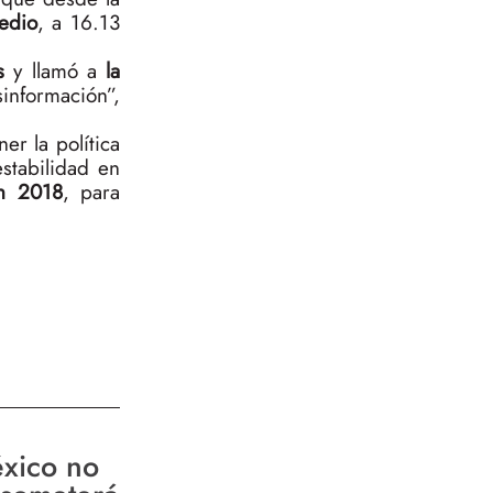
edio
, a 16.13
s
y llamó a
la
sinformación”,
er la política
stabilidad en
en 2018
, para
xico no