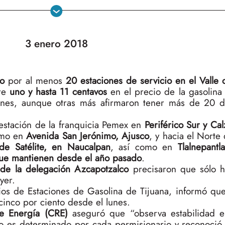
3 enero 2018
ro
por al menos
20 estaciones de servicio en el Valle
tre
uno y hasta 11 centavos
en el precio de la gasolina
nes, aunque otras más afirmaron tener más de 20 d
estación de la franquicia Pemex en
Periférico Sur y Ca
omo en
Avenida San Jerónimo, Ajusco
, y hacia el Norte
de Satélite, en Naucalpan
, así como en
Tlalnepantla
que mantienen desde el año pasado
.
 de la delegación Azcapotzalco
precisaron que sólo 
yer.
rios de Estaciones de Gasolina de Tijuana, informó que
cinco por ciento desde el lunes.
e Energía (CRE)
aseguró que “observa estabilidad e
io es determinado por cada permisionario y reconoció