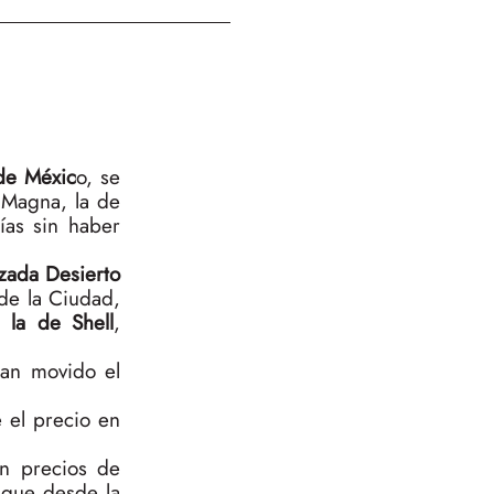
 de Méxic
o, se
 Magna, la de
ías sin haber
lzada Desierto
 de la Ciudad,
 la de Shell
,
han movido el
 el precio en
n precios de
 que desde la