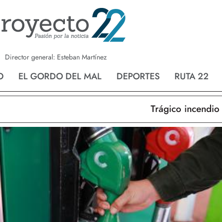
a
Nvo. Laredo
San Fernando
Director general: Esteban Martínez
O
EL GORDO DEL MAL
DEPORTES
RUTA 22
Trágico incendio en N