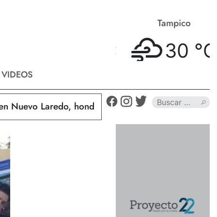
Matamoros
Tampico
32 °
C
30 °
C
VIDEOS
uevo Laredo, hondureño muere calcinado