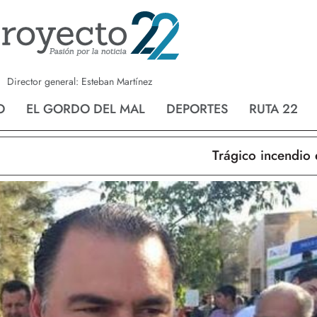
a
Nvo. Laredo
San Fernando
Director general: Esteban Martínez
O
EL GORDO DEL MAL
DEPORTES
RUTA 22
Trágico incendio en N