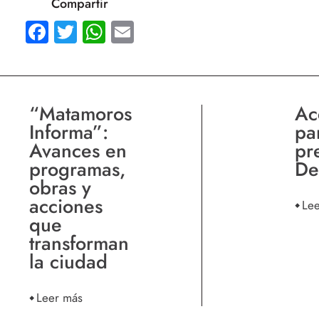
Compartir
Facebook
Twitter
WhatsApp
Email
“Matamoros
Ac
Informa”:
pa
Avances en
pr
programas,
De
obras y
acciones
Le
que
transforman
la ciudad
Leer más