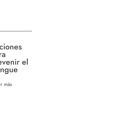
ciones
ra
evenir el
ngue
er más