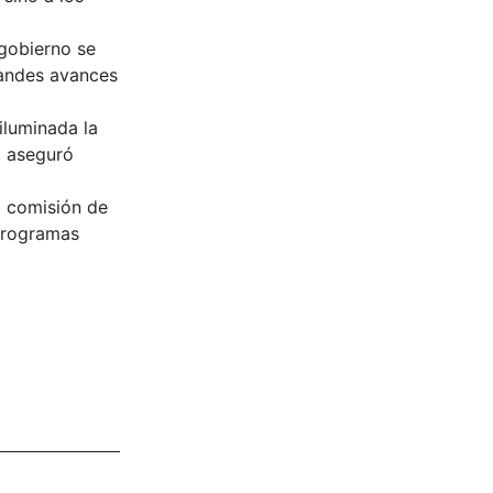
 gobierno se
randes avances
iluminada la
, aseguró
a comisión de
 programas