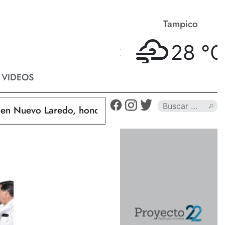
Matamoros
Tampico
28 °
C
28 °
C
VIDEOS
uevo Laredo, hondureño muere calcinado