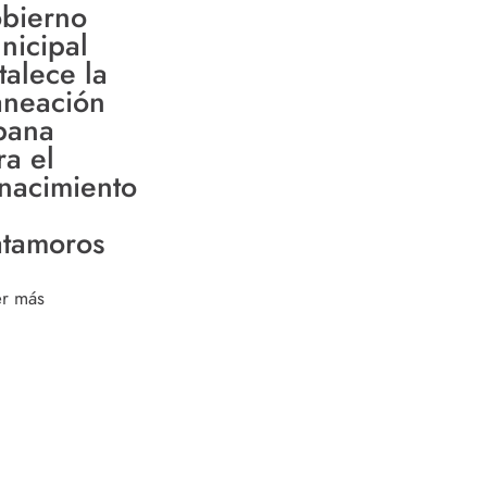
bierno
nicipal
talece la
aneación
bana
ra el
nacimiento
tamoros
er más