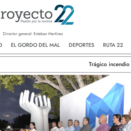
a
Nvo. Laredo
San Fernando
Director general: Esteban Martínez
O
EL GORDO DEL MAL
DEPORTES
RUTA 22
Trágico incendio en N