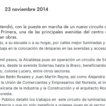
23 noviembre 2014
 atendió, con la puesta en marcha de un nuevo circuito 
 Primera, una de las principales avenidas del centro 
an obras.
jo, a su escuela o a su hogar, por calles mejor iluminadas 
baja en la colocación de lámparas en las avenidas y acceso
il pesos, la Alcaldesa puso en operación un circuito de 54
era, desde la avenida Solernau hasta la Bravo, beneficiando
o, colonia Lucero, entre otros sectores.
ales Belén Rosales y Juan Martín Reyna, así como Alejandra
la Unión de Comerciantes y Empresarios del Noreste, el in
icana de la Industria y la Construcción y el arquitecto Ro
oreste.
Público detalló los trabajos en este circuito de luminarias
tancia y que no sólo beneficia a quienes viven en el sector,