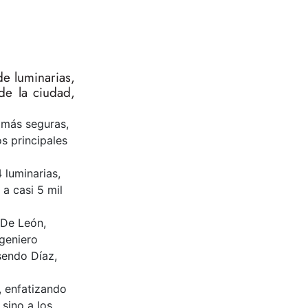
de luminarias,
de la ciudad,
y más seguras,
s principales
 luminarias,
 a casi 5 mil
 De León,
geniero
sendo Díaz,
, enfatizando
 sino a los