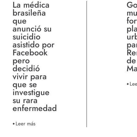
La médica
Go
brasileña
mu
que
for
anunció su
pl
suicidio
ur
asistido por
pa
Facebook
Re
pero
de
decidió
Ma
vivir para
que se
Le
investigue
su rara
enfermedad
Leer más