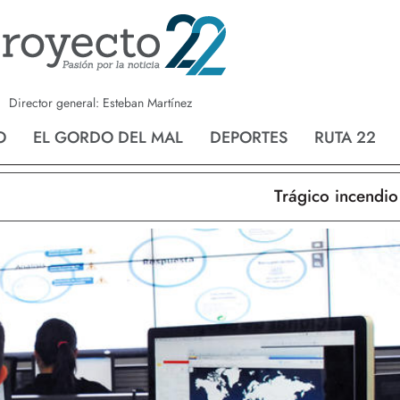
a
Nvo. Laredo
San Fernando
Director general: Esteban Martínez
O
EL GORDO DEL MAL
DEPORTES
RUTA 22
Trágico incendio en 