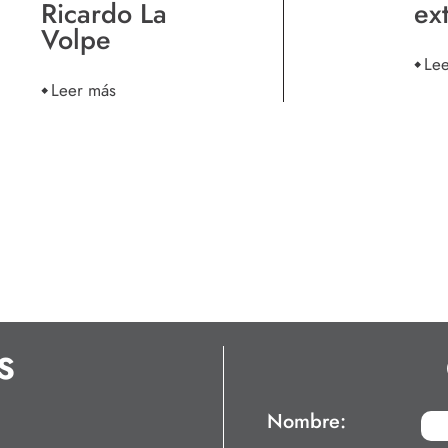
Ricardo La
ex
Volpe
Le
Leer más
S
Nombre: