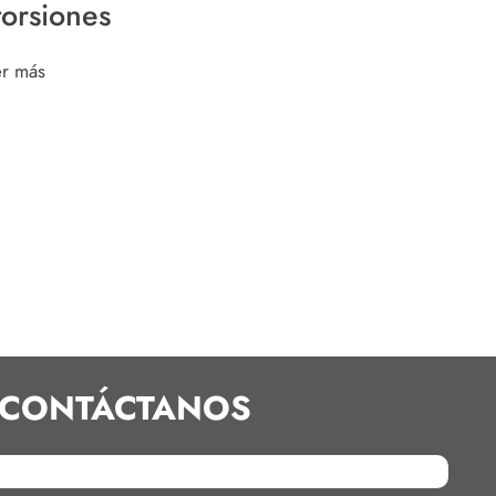
torsiones
er más
CONTÁCTANOS