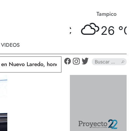
Matamoros
Tampico
27 °
C
26 °
C
VIDEOS
Nuevo Laredo, hondureño muere calcinado