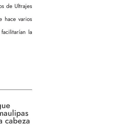
os de Ultrajes
de hace varios
cilitarían la
gue
maulipas
la cabeza