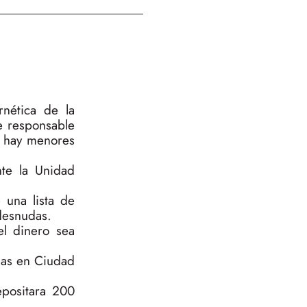
rnética de la
e responsable
e hay menores
nte la Unidad
 una lista de
desnudas.
el dinero sea
adas en Ciudad
epositara 200