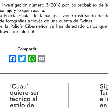
e investigación número 3/2018 por los probables delit
hantaje y lo que resulte.
la Policía Estatal de Tamaulipas viene rastreando des
e fotografías a través de una cuenta de Twitter.
e la Policía Cibernética ya han detectado datos que fa
 través de internet.
Compartir
Facebook
Twitter
WhatsApp
Email
‘Cuau’
Si
quiere ser
Ta
técnico al
a 
estilo de
en