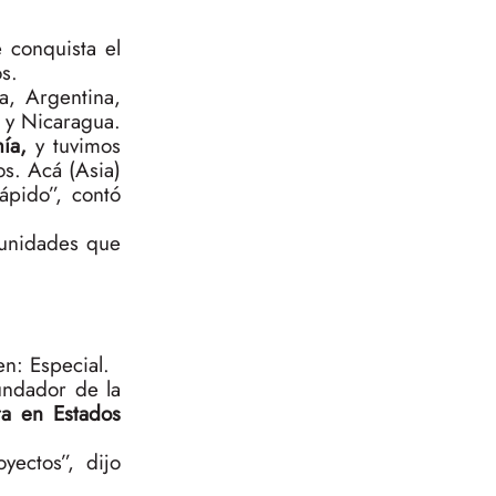
e conquista el
s.
a, Argentina,
 y Nicaragua.
ía,
y tuvimos
os. Acá (Asia)
ápido”, contó
 unidades que
n: Especial.
fundador de la
a en Estados
ectos”, dijo