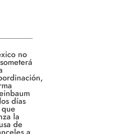
xico no
 someterá
a
bordinación,
irma
einbaum
dos días
 que
nza la
usa de
anceles a