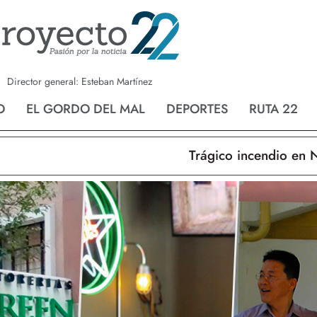
a
Nvo. Laredo
San Fernando
Director general: Esteban Martínez
O
EL GORDO DEL MAL
DEPORTES
RUTA 22
Trágico incendio en Nuevo L