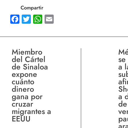
Compartir
Facebook
Twitter
WhatsApp
Email
Miembro
Mé
del Cártel
se
de Sinaloa
a l
expone
su
cuánto
af
dinero
Sh
gana por
a 
cruzar
de
migrantes a
ve
EEUU
pa
ar