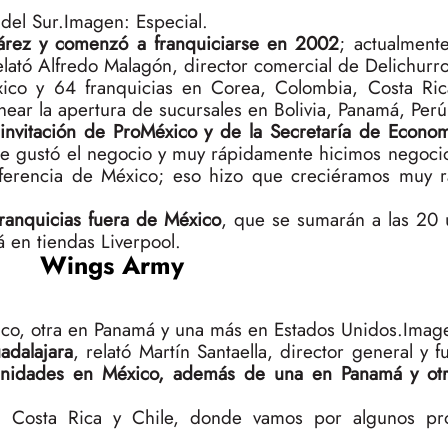
del Sur.
Imagen: Especial.
árez y comenzó a franquiciarse en 2002
; actualment
elató Alfredo Malagón, director comercial de Delichurro
ico y 64 franquicias en Corea, Colombia, Costa Ric
ear la apertura de sucursales en Bolivia, Panamá, Perú
invitación de ProMéxico y de la Secretaría de Econom
 le gustó el negocio y muy rápidamente hicimos negoci
 diferencia de México; eso hizo que creciéramos muy r
franquicias fuera de México
, que se sumarán a las 20
 en tiendas Liverpool.
Wings Army
o, otra en Panamá y una más en Estados Unidos.
Image
dalajara
, relató Martín Santaella, director general y 
nidades en México, además de una en Panamá y otr
 Costa Rica y Chile, donde vamos por algunos proy