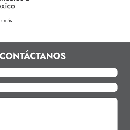
xico
er más
CONTÁCTANOS