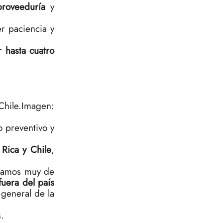
proveeduría
y
r paciencia y
r hasta cuatro
Chile.
Imagen:
o preventivo y
 Rica y Chile
,
stamos muy de
uera del país
general de la
.