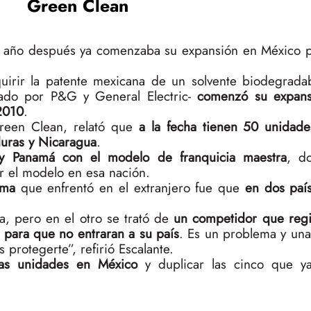
Green Clean
un año después ya comenzaba su expansión en México 
uirir la patente mexicana de un solvente biodegradab
lado por P&G y General Electric-
comenzó su expansi
2010
.
Green Clean, relató que
a la fecha tienen 50 unidade
uras y Nicaragua
.
 y Panamá con el modelo de franquicia maestra
, d
r el modelo en esa nación.
ema
que enfrentó en el extranjero fue que
en dos país
, pero en el otro se trató de
un competidor que regis
, para que no entraran a su país
. Es un problema y un
 protegerte”, refirió Escalante.
vas unidades en México
y duplicar las cinco que ya