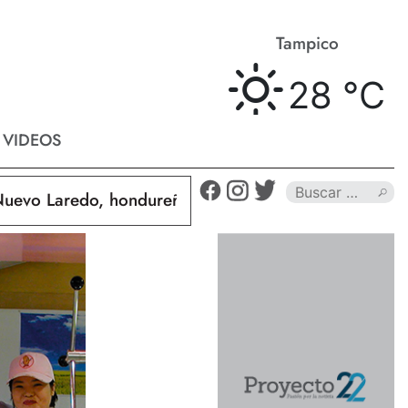
Matamoros
Tampico
28 °
C
28 °
C
VIDEOS
aredo, hondureño muere calcinado