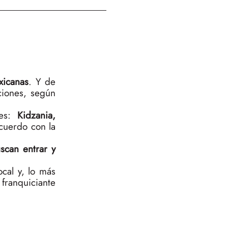
xicanas
. Y de
ciones, según
tes:
Kidzania,
cuerdo con la
scan entrar y
cal y, lo más
franquiciante