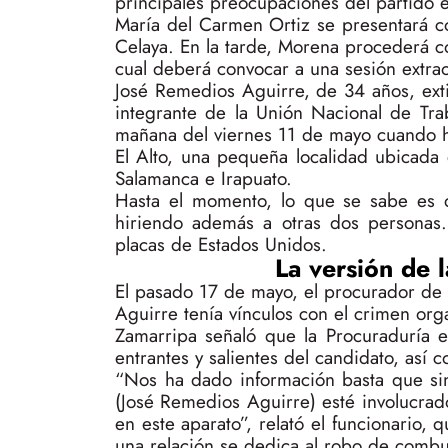
principales preocupaciones del partido es
María del Carmen Ortiz se presentará c
Celaya. En la tarde, Morena procederá con
cual deberá convocar a una sesión extra
José Remedios Aguirre, de 34 años, ext
integrante de la Unión Nacional de Tr
mañana del viernes 11 de mayo cuando 
El Alto, una pequeña localidad ubicada 
Salamanca e Irapuato.
Hasta el momento, lo que se sabe es q
hiriendo además a otras dos personas.
placas de Estados Unidos.
La versión de l
El pasado 17 de mayo, el procurador de 
Aguirre tenía vínculos con el crimen orga
Zamarripa señaló que la Procuraduría est
entrantes y salientes del candidato, así 
“Nos ha dado información basta que si
(José Remedios Aguirre) esté involucrad
en este aparato”, relató el funcionario,
una relación se dedica al robo de combus