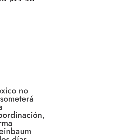
xico no
 someterá
a
bordinación,
irma
einbaum
dos días