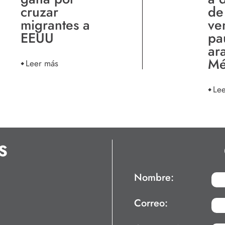
cruzar
de
migrantes a
ve
EEUU
pa
ar
Mé
Leer más
Le
S
Nombre:
Correo: