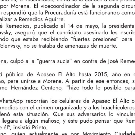
a por Morena. El vicecoordinador de la segunda circu
 respondió que la Procuraduría está funcionando como
nalizar a Remedios Aguirre.
José Remedios, publicado el 14 de mayo, la presiden
nvsky, aseguró que el candidato asesinado les escri
endo que estaba recibiendo “fuertes presiones” para
Polenvsky, no se trataba de amenazas de muerte.
rena, culpó a la “guerra sucia” en contra de José Reme
ad pública de Apaseo El Alto hasta 2015, año en q
, para unirse a Morena. A partir de ese entonces, s
 Jaime Hernández Centeno, “hizo todo lo posible par
WhatsApp recorrían los celulares de Apaseo El Alto 
emedios con el crimen organizado y a los huachicoleros
enó esta situación. Que sus adversarios lo vincul
 llegara a algún mafioso, y éste pudo pensar que Re
l”, insistió Prieto.
eno, quien actualmente va por Movimiento Ciudad