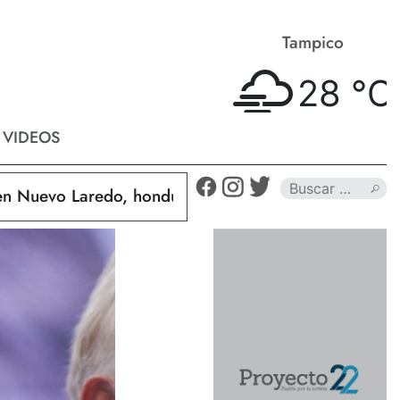
Matamoros
Tampico
27 °
C
28 °
C
VIDEOS
vo Laredo, hondureño muere calcinado