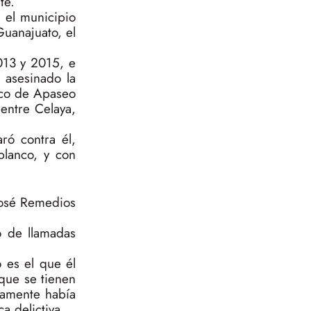
te.
 el municipio
Guanajuato, el
013 y 2015, e
 asesinado la
ico de Apaseo
entre Celaya,
ró contra él,
blanco, y con
José Remedios
ro de llamadas
 es el que él
que se tienen
ntamente había
a delictiva.