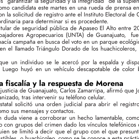
 “garantizar la seguridad y la integridad” de la suplen
omo candidata este martes en una rueda de prensa en
 la solicitud de registro ante el Instituto Electoral de 
ordinaria para determinar si es procedente.
itular de seguridad pública de Apaseo El Alto entre 2
abajadores Agropecuarios (UNTA) de Guanajuato, fue
hacía campaña en busca del voto en un parque ecológ
en el llamado Triángulo Dorado de los huachicoleros, 
ue un individuo se le acercó por la espalda y dispa
 Luego huyó en un vehículo descapotable de color 
a fiscalía y la respuesta de Morena
justicia de Guanajuato, Carlos Zamarripa, afirmó que 
nizado, tras intervenir su teléfono celular.
atal solicitó una orden judicial para abrir el regist
como sus mensajes y contactos.
n duda viene a corroborar un hecho lamentable, como
o con grupos del crimen dado los vínculos telefónicos 
 quien se limitó a decir que el grupo con el que presu
tibles, o huachicoleo, como se le conoce a esta práctic