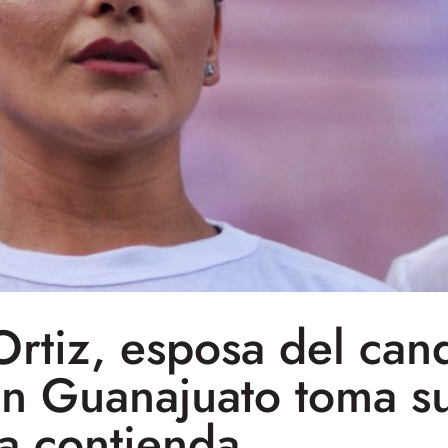
rtiz, esposa del can
n Guanajuato toma su
la contienda