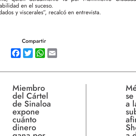
abilidad en el suceso.
dos y viscerales”, recalcó en entrevista.
Compartir
Facebook
Twitter
WhatsApp
Email
Miembro
Mé
del Cártel
se
de Sinaloa
a l
expone
su
cuánto
af
dinero
Sh
gana por
a 