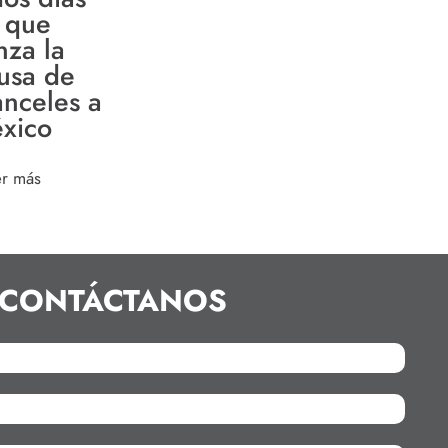
 que
nza la
usa de
anceles a
xico
er más
CONTÁCTANOS