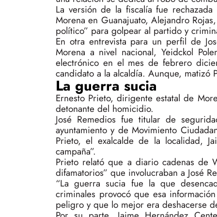
La versión de la fiscalía fue rechazad
Morena en Guanajuato, Alejandro Rojas,
político” para golpear al partido y crimi
En otra entrevista para un perfil de 
Morena a nivel nacional, Yeidckol Pole
electrónico en el mes de febrero dici
candidato a la alcaldía. Aunque, matizó 
La guerra sucia
Ernesto Prieto, dirigente estatal de Mo
detonante del homicidio.
José Remedios fue titular de segurid
ayuntamiento y de Movimiento Ciudadano
Prieto, el exalcalde de la localidad,
campaña”.
Prieto relató que a diario cadenas de 
difamatorios” que involucraban a José R
“La guerra sucia fue la que desencad
criminales provocó que esa información
peligro y que lo mejor era deshacerse de é
Por su parte, Jaime Hernández Cent