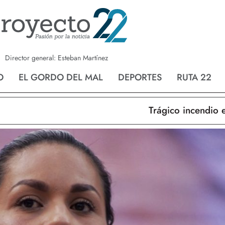
a
Nvo. Laredo
San Fernando
Director general: Esteban Martínez
O
EL GORDO DEL MAL
DEPORTES
RUTA 22
Trágico incendio en Nue