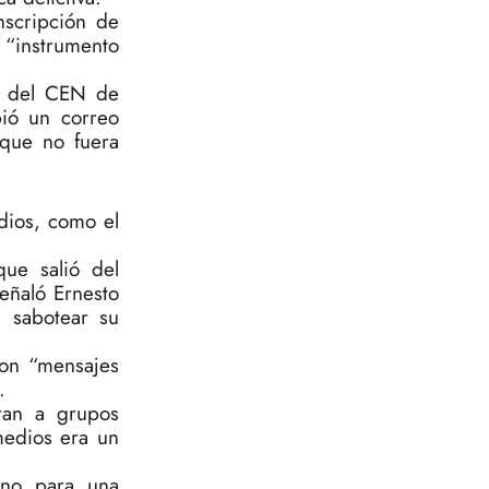
nscripción de
 “instrumento
ta del CEN de
bió un correo
 que no fuera
dios, como el
ue salió del
eñaló Ernesto
a sabotear su
con “mensajes
.
aran a grupos
medios era un
ano para una