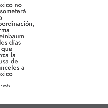
xico no
 someterá
a
bordinación,
irma
einbaum
dos días
 que
nza la
usa de
anceles a
xico
er más