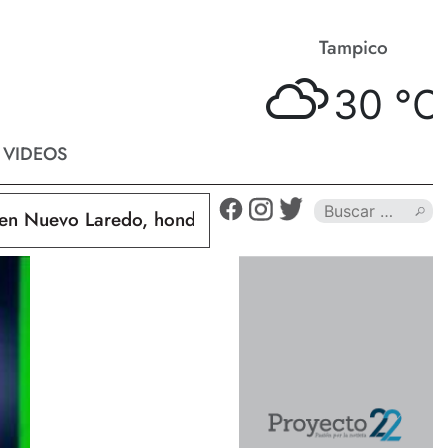
Matamoros
Tampico
34 °
C
30 °
C
VIDEOS
uevo Laredo, hondureño muere calcinado