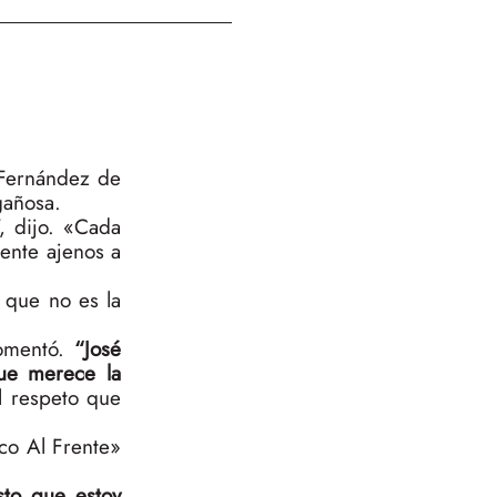
 Fernández de
gañosa.
”, dijo. «Cada
mente ajenos a
 que no es la
comentó.
“José
ue merece la
l respeto que
co Al Frente»
to que estoy