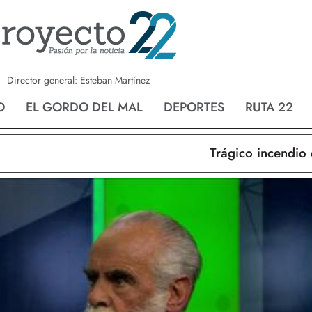
a
Nvo. Laredo
San Fernando
Director general: Esteban Martínez
O
EL GORDO DEL MAL
DEPORTES
RUTA 22
Trágico incendio en N