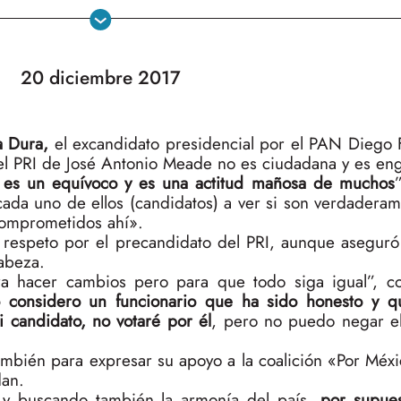
20 diciembre 2017
a Dura,
el excandidato presidencial por el PAN Diego
 el PRI de José Antonio Meade no es ciudadana y es en
 es un equívoco y es una actitud mañosa de muchos
 cada uno de ellos (candidatos) a ver si son verdadera
 comprometidos ahí».
 respeto por el precandidato del PRI, aunque aseguró
abeza.
ara hacer cambios pero para que todo siga igual”, 
 considero un funcionario que ha sido honesto y q
i candidato, no votaré por él
, pero no puedo negar e
ambién para expresar su apoyo a la coalición «Por Méxi
dan.
y buscando también la armonía del país,
por supues