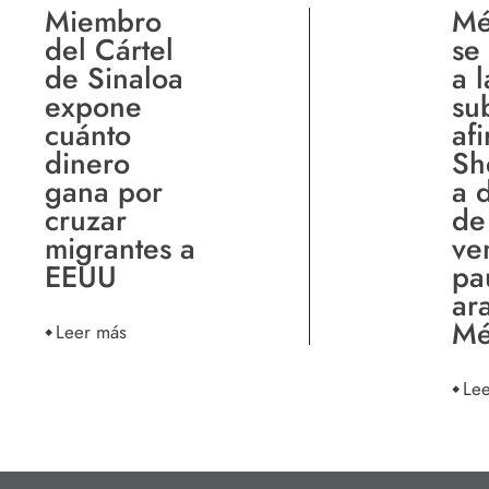
Miembro
Mé
del Cártel
se
de Sinaloa
a l
expone
su
cuánto
af
dinero
Sh
gana por
a 
cruzar
de
migrantes a
ve
EEUU
pa
ar
Mé
Leer más
Le