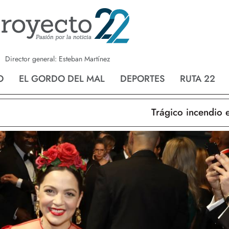
a
Nvo. Laredo
San Fernando
Director general: Esteban Martínez
O
EL GORDO DEL MAL
DEPORTES
RUTA 22
Trágico incendio en N