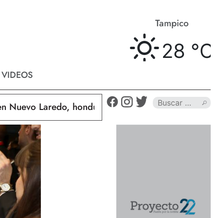
Matamoros
Tampico
28 °
C
28 °
C
VIDEOS
uevo Laredo, hondureño muere calcinado