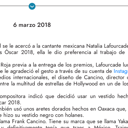
6 marzo 2018
se le acercó a la cantante mexicana Natalia Lafourcade
s Óscar 2018, ella le dio preferencia al trabajo de
Roja previa a la entrega de los premios, Lafourcade lu
e le agradeció el gesto a través de su cuenta de
Insta
ios internacionales, el diseño de Cancino, director c
ntre la multitud de estrellas de Hollywood en un de l
 compositora indicó que decidió usar un vestido he
car 2018.
mbién usó unos aretes dorados hechos en Oaxaca que, s
 hizo su vestido negro con holanes.
llama Frank Cancino. Tiene su marca que se llama Yak
y definitivamente tenía que traer a México. Traig