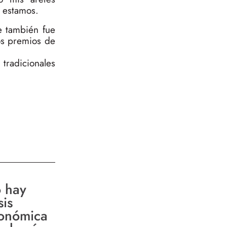
 estamos.
e también fue
os premios de
tradicionales
 hay
sis
onómica