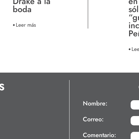
Drake a la
en 
boda
só
“g
in
Leer más
Pe
Le
S
Nombre:
Correo:
Comentario: