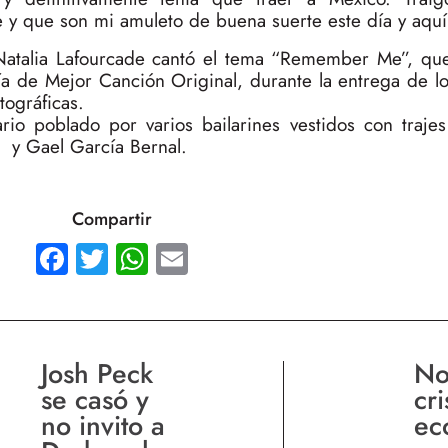
 y que son mi amuleto de buena suerte este día y aquí
 Natalia Lafourcade cantó el tema “Remember Me”, qu
a de Mejor Canción Original, durante la entrega de l
ográficas.
rio poblado por varios bailarines vestidos con trajes 
l y Gael García Bernal.
Compartir
Facebook
Twitter
WhatsApp
Email
Josh Peck
No
se casó y
cri
no invito a
ec