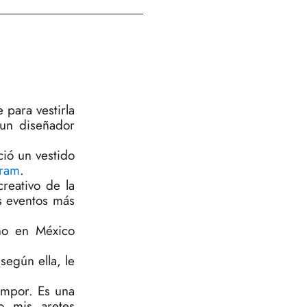
 para vestirla
 un diseñador
ció un vestido
gram
.
reativo de la
os eventos más
cho en México
egún ella, le
ampor. Es una
o mis aretes