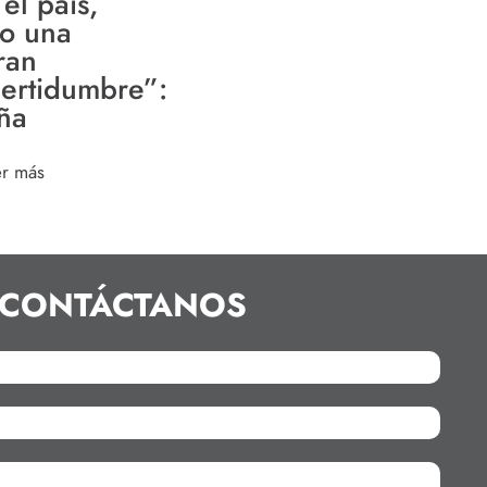
el país,
lo una
ran
certidumbre”:
ña
er más
CONTÁCTANOS