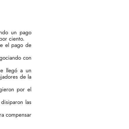
endo un pago
por ciento.
ue el pago de
egociando con
de llegó a un
jadores de la
gieron por el
disiparon las
ara compensar