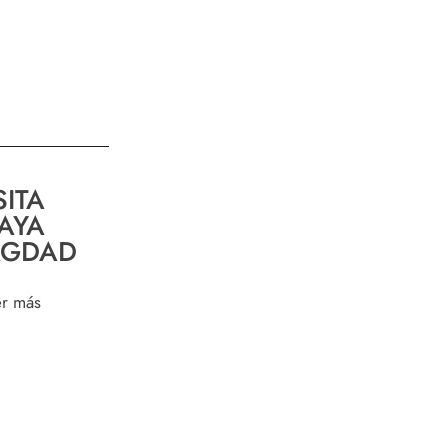
SITA
AYA
AGDAD
er más