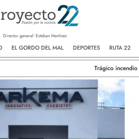
a
Nvo. Laredo
San Fernando
Director general: Esteban Martínez
O
EL GORDO DEL MAL
DEPORTES
RUTA 22
Trágico incendio en 