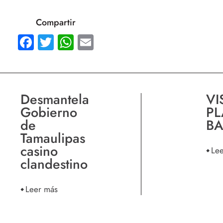
Compartir
Facebook
Twitter
WhatsApp
Email
Desmantela
VI
Gobierno
PL
de
B
Tamaulipas
casino
Le
clandestino
Leer más