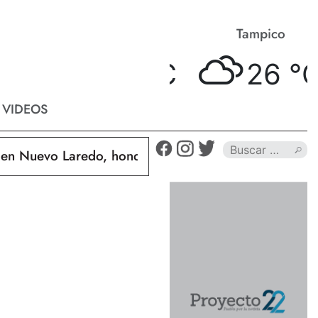
Matamoros
Tampico
26 °
C
26 °
C
VIDEOS
Nuevo Laredo, hondureño muere calcinado