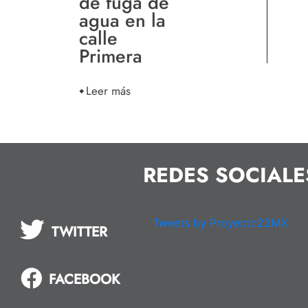
de fuga de
agua en la
calle
Primera
Leer más
REDES SOCIALE
Tweets by Proyecto22MX
TWITTER
FACEBOOK