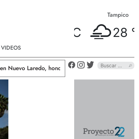
Matamoros
Tampico
28 °
C
28 °
C
VIDEOS
Nuevo Laredo, hondureño muere calcinado