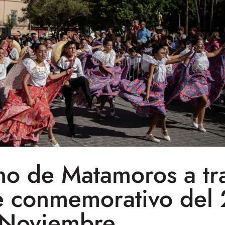
o de Matamoros a tr
e conmemorativo del
Noviembre