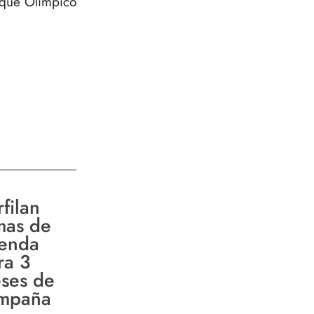
arque Olímpico
filan
mas de
enda
ra 3
ses de
mpaña