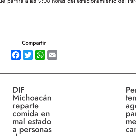
 que partirá a las 9:00 horas del estacionamiento del P
Compartir
Facebook
Twitter
WhatsApp
Email
DIF
Per
Michoacán
te
reparte
ag
comida en
pa
mal estado
me
a personas
ca