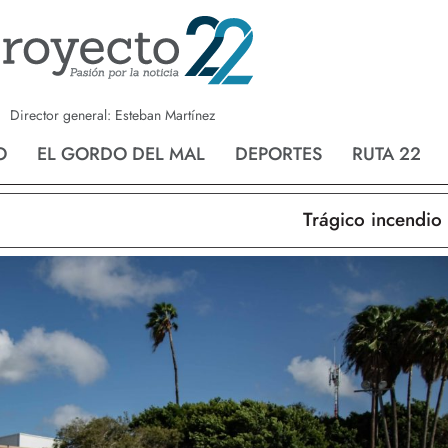
a
Nvo. Laredo
San Fernando
Director general: Esteban Martínez
O
EL GORDO DEL MAL
DEPORTES
RUTA 22
Trágico incendio en 