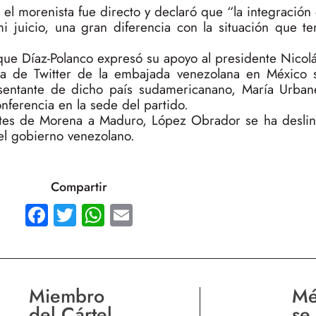
 el morenista fue directo y declaró que “la integració
 mi juicio, una gran diferencia con la situación que t
que Díaz-Polanco expresó su apoyo al presidente Nicol
a de Twitter de la embajada venezolana en México 
esentante de dicho país sudamericanano, María Urban
ferencia en la sede del partido.
ntes de Morena a Maduro, López Obrador se ha deslin
el gobierno venezolano.
Compartir
Facebook
Twitter
WhatsApp
Email
Miembro
Mé
del Cártel
se