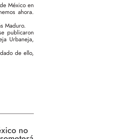
n de México en
enemos ahora.
ás Maduro.
se publicaron
eja Urbaneja,
dado de ello,
xico no
 someterá