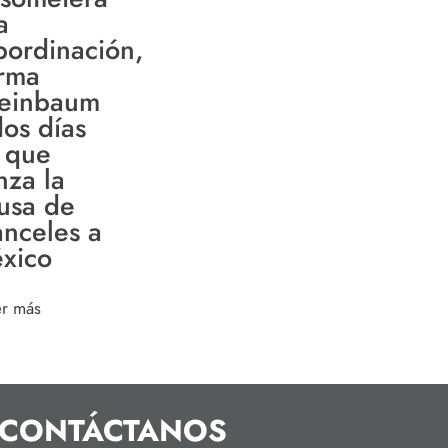
a
bordinación,
irma
einbaum
dos días
 que
nza la
usa de
anceles a
xico
er más
CONTÁCTANOS