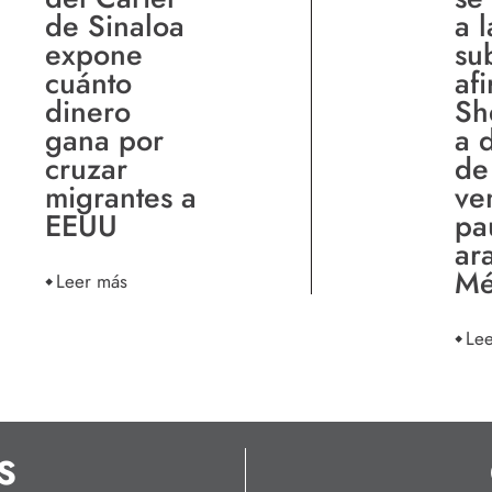
de Sinaloa
a l
expone
su
cuánto
af
dinero
Sh
gana por
a 
cruzar
de
migrantes a
ve
EEUU
pa
ar
Mé
Leer más
Le
S