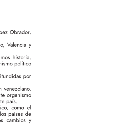
pez Obrador,
o, Valencia y
mos historia,
nismo político
ifundidas por
n venezolano,
ste organismo
te país.
ico, como el
los países de
os cambios y