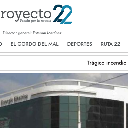
a
Nvo. Laredo
San Fernando
Director general: Esteban Martínez
O
EL GORDO DEL MAL
DEPORTES
RUTA 22
Trágico incendio en N