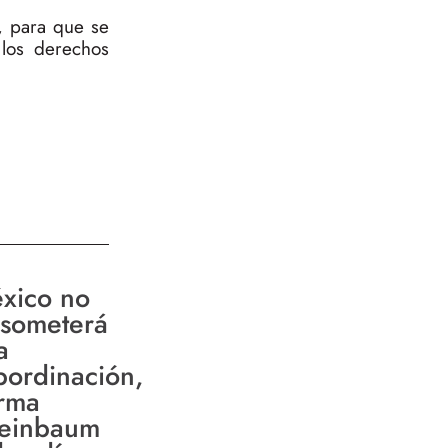
l, para que se
 los derechos
xico no
 someterá
a
bordinación,
irma
einbaum