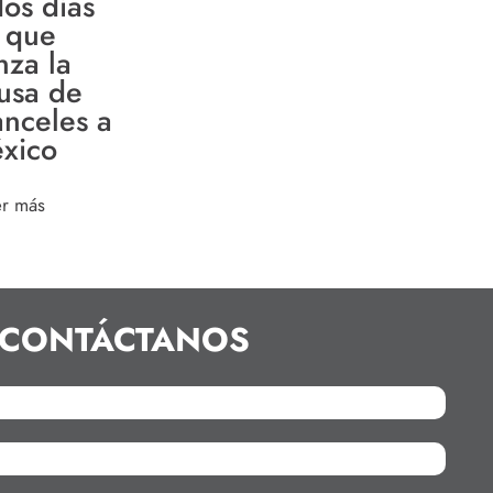
dos días
 que
nza la
usa de
anceles a
xico
er más
CONTÁCTANOS