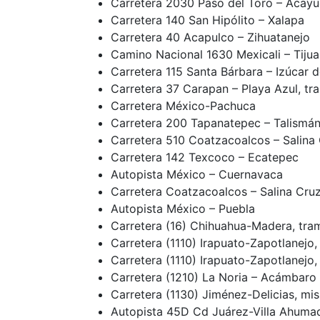
Carretera 2030 Paso del Toro – Acay
Carretera 140 San Hipólito – Xalapa
Carretera 40 Acapulco – Zihuatanejo
Camino Nacional 1630 Mexicali – Tijua
Carretera 115 Santa Bárbara – Izúca
Carretera 37 Carapan – Playa Azul, t
Carretera México-Pachuca
Carretera 200 Tapanatepec – Talismán
Carretera 510 Coatzacoalcos – Salina
Carretera 142 Texcoco – Ecatepec
Autopista México – Cuernavaca
Carretera Coatzacoalcos – Salina Cru
Autopista México – Puebla
Carretera (16) Chihuahua-Madera, tra
Carretera (1110) Irapuato-Zapotlanejo
Carretera (1110) Irapuato-Zapotlanejo
Carretera (1210) La Noria – Acámbaro
Carretera (1130) Jiménez-Delicias, m
Autopista 45D Cd Juárez-Villa Ahuma