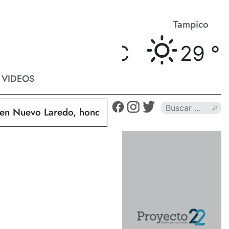
Matamoros
Tampico
31 °
C
29 °
C
VIDEOS
uevo Laredo, hondureño muere calcinado