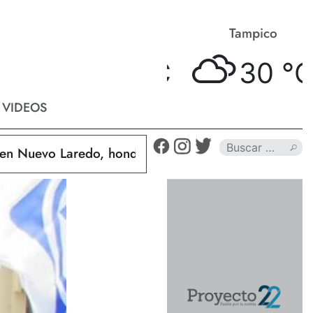
Matamoros
Tampico
34 °
C
30 °
C
VIDEOS
uevo Laredo, hondureño muere calcinado