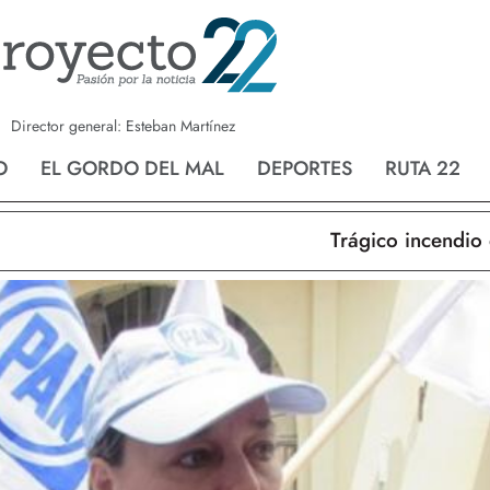
a
Nvo. Laredo
San Fernando
Director general: Esteban Martínez
O
EL GORDO DEL MAL
DEPORTES
RUTA 22
Trágico incendio en N