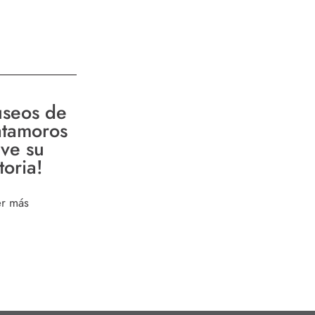
seos de
tamoros
ive su
toria!
er más