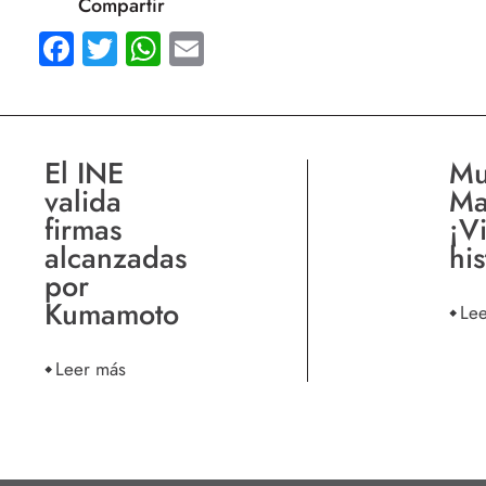
Compartir
Facebook
Twitter
WhatsApp
Email
El INE
Mu
valida
Ma
firmas
¡V
alcanzadas
his
por
Kumamoto
Le
Leer más