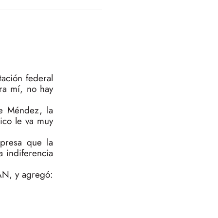
tación federal
ara mí, no hay
ue Méndez, la
ico le va muy
rpresa que la
a indiferencia
PAN, y agregó: