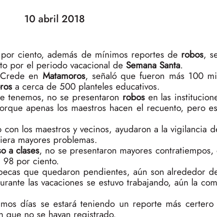
10 abril 2018
8 por ciento, además de mínimos reportes de
robos
, s
to por el periodo vacacional de
Semana Santa
.
el Crede en
Matamoros
, señaló que fueron más 100 mi
ros
a cerca de 500 planteles educativos.
ue tenemos, no se presentaron
robos
en las institucion
porque apenas los maestros hacen el recuento, pero 
 con los maestros y vecinos, ayudaron a la vigilancia de
biera mayores problemas.
o a clases
, no se presentaron mayores contratiempos,
l 98 por ciento.
 becas que quedaron pendientes, aún son alrededor d
urante las vacaciones se estuvo trabajando, aún la co
imos días se estará teniendo un reporte más certero
n que no se hayan registrado.