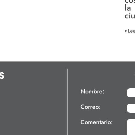
la
ci
Le
S
Nombre:
Correo:
Comentario: