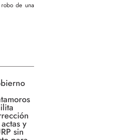
l robo de una
bierno
tamoros
ilita
rrección
 actas y
RP sin
sto para