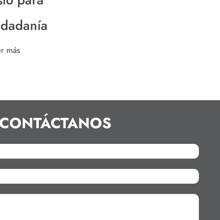
udadanía
er más
CONTÁCTANOS