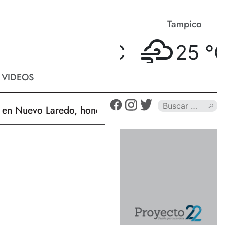
Matamoros
Tampico
25 °
C
25 °
C
VIDEOS
Nuevo Laredo, hondureño muere calcinado