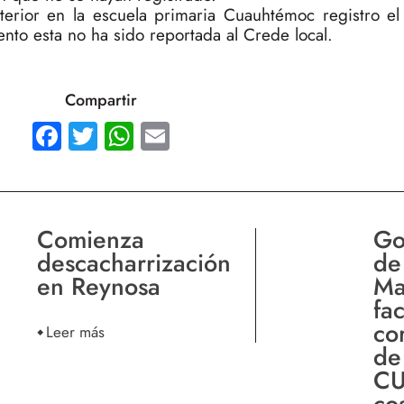
rior en la escuela primaria Cuauhtémoc registro e
nto esta no ha sido reportada al Crede local.
Compartir
Facebook
Twitter
WhatsApp
Email
Comienza
Go
descacharrización
de
en Reynosa
Ma
fac
co
Leer más
de
CU
co