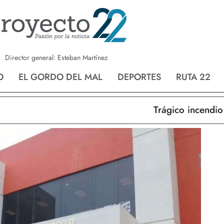
a
Nvo. Laredo
San Fernando
Director general: Esteban Martínez
O
EL GORDO DEL MAL
DEPORTES
RUTA 22
Trágico incendio en 