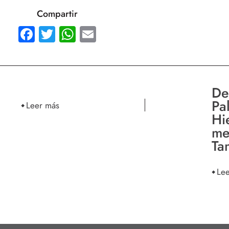
Compartir
Facebook
Twitter
WhatsApp
Email
De
Pa
Leer más
Hi
me
Ta
Le