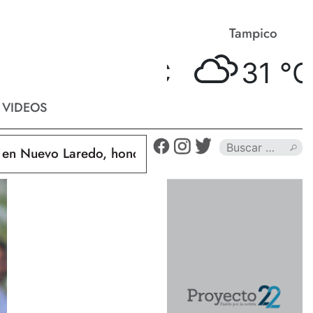
Matamoros
Tampico
33 °
C
31 °
C
VIDEOS
Nuevo Laredo, hondureño muere calcinado