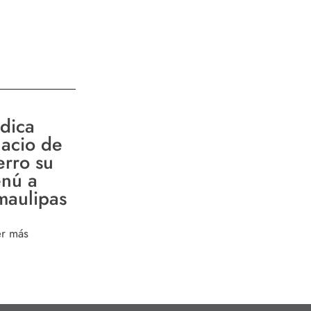
dica
lacio de
erro su
nú a
maulipas
er más