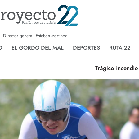
a
Nvo. Laredo
San Fernando
Director general: Esteban Martínez
O
EL GORDO DEL MAL
DEPORTES
RUTA 22
Trágico incendio en 