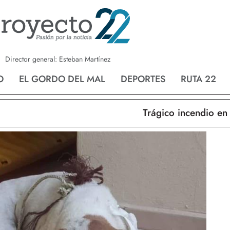
a
Nvo. Laredo
San Fernando
Director general: Esteban Martínez
O
EL GORDO DEL MAL
DEPORTES
RUTA 22
Trágico incendio en Nuevo 