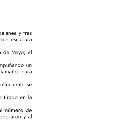
celánea y tras
r que escapara
o de Mayo; el
 empuñando un
 tamaño, para
delincuente se
 tirado en la
 el número de
operaron y al