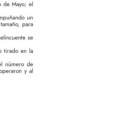
o de Mayo; el
 empuñando un
 tamaño, para
delincuente se
 tirado en la
 el número de
operaron y al