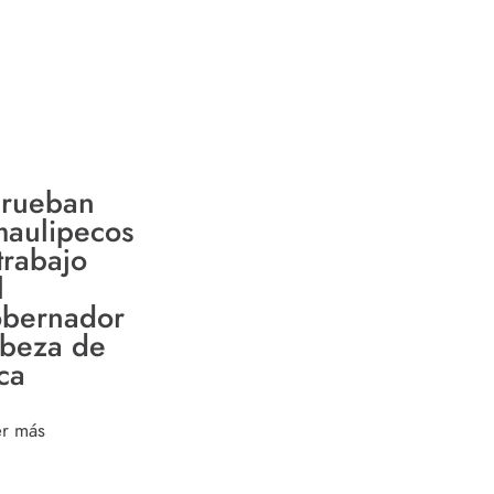
rueban
maulipecos
trabajo
l
bernador
beza de
ca
er más