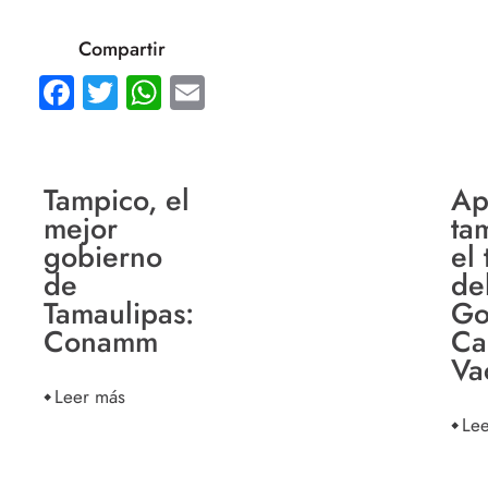
Compartir
Facebook
Twitter
WhatsApp
Email
Tampico, el
Ap
mejor
ta
gobierno
el 
de
de
Tamaulipas:
Go
Conamm
Ca
Va
Leer más
Le