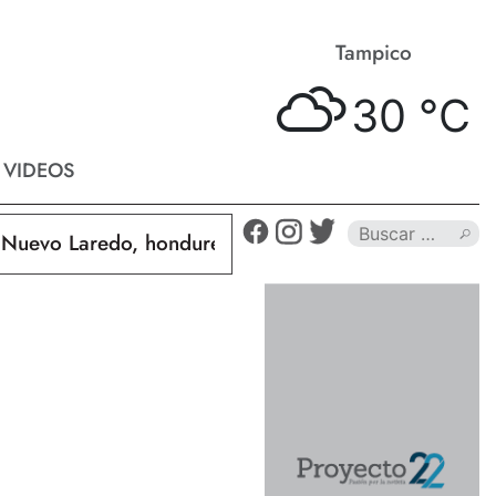
Matamoros
Tampico
32 °
C
30 °
C
VIDEOS
Laredo, hondureño muere calcinado