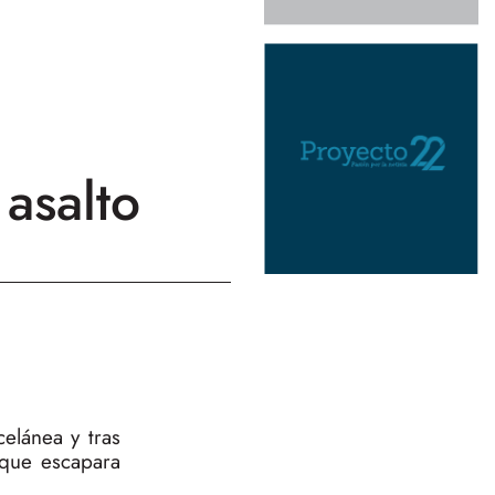
asalto
celánea y tras
r que escapara