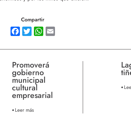
Compartir
Facebook
Twitter
WhatsApp
Email
Promoverá
La
gobierno
ti
municipal
cultural
Le
empresarial
Leer más