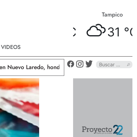
Matamoros
Tampico
34 °
C
31 °
C
VIDEOS
uevo Laredo, hondureño muere calcinado