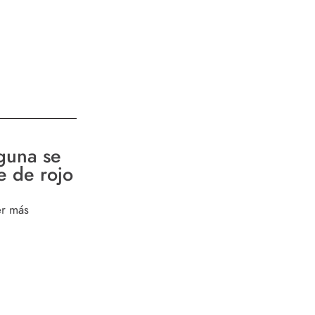
guna se
ñe de rojo
er más