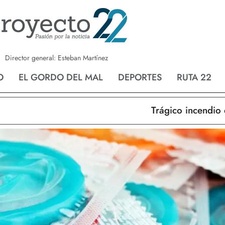
a
Nvo. Laredo
San Fernando
Director general: Esteban Martínez
O
EL GORDO DEL MAL
DEPORTES
RUTA 22
Trágico incendio en N