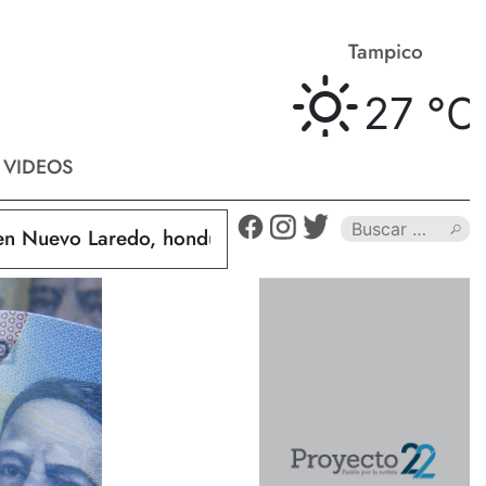
Matamoros
Tampico
26 °
C
27 °
C
VIDEOS
uevo Laredo, hondureño muere calcinado