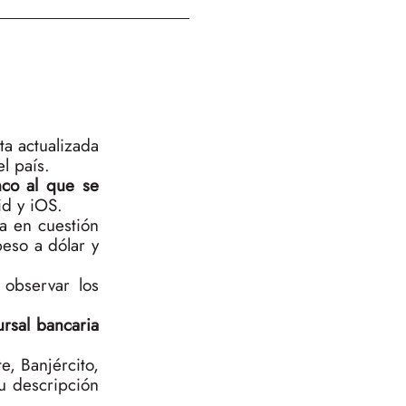
ta actualizada
l país.
nco al que se
id y iOS.
ra en cuestión
peso a dólar y
 observar los
ursal bancaria
, Banjército,
u descripción