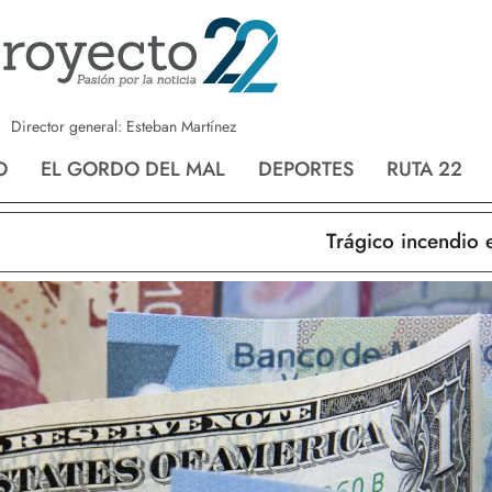
a
Nvo. Laredo
San Fernando
Director general: Esteban Martínez
O
EL GORDO DEL MAL
DEPORTES
RUTA 22
Trágico incendio en N