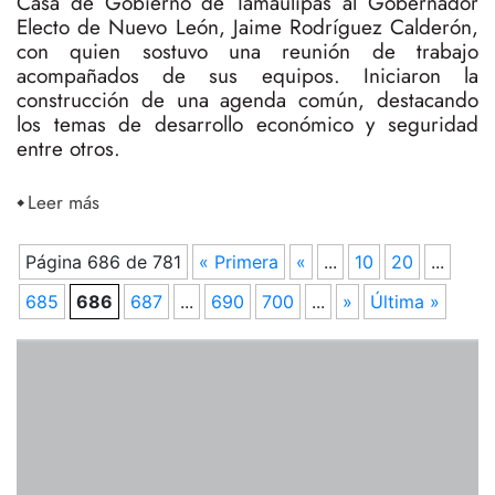
Casa de Gobierno de Tamaulipas al Gobernador
Electo de Nuevo León, Jaime Rodríguez Calderón,
con quien sostuvo una reunión de trabajo
acompañados de sus equipos. Iniciaron la
construcción de una agenda común, destacando
los temas de desarrollo económico y seguridad
entre otros.
Leer más
Página 686 de 781
« Primera
«
...
10
20
...
685
686
687
...
690
700
...
»
Última »