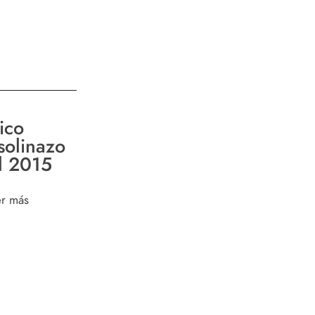
ico
solinazo
l 2015
er más