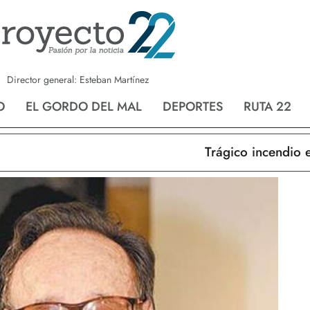
a
Nvo. Laredo
San Fernando
Director general: Esteban Martínez
O
EL GORDO DEL MAL
DEPORTES
RUTA 22
Trágico incendio en N