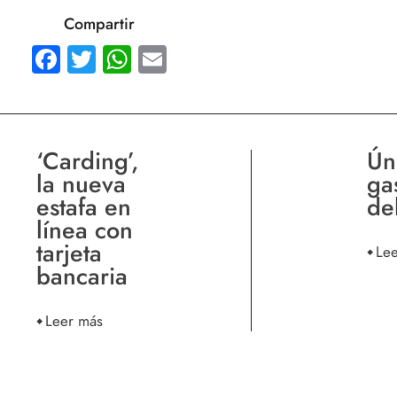
Compartir
Facebook
Twitter
WhatsApp
Email
‘Carding’,
Ún
la nueva
ga
estafa en
de
línea con
tarjeta
Le
bancaria
Leer más