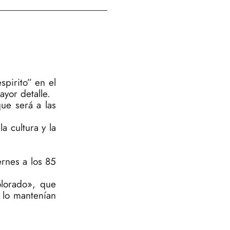
pirito” en el
ayor detalle.
ue será a las
a cultura y la
ernes a los 85
olorado», que
 lo mantenían