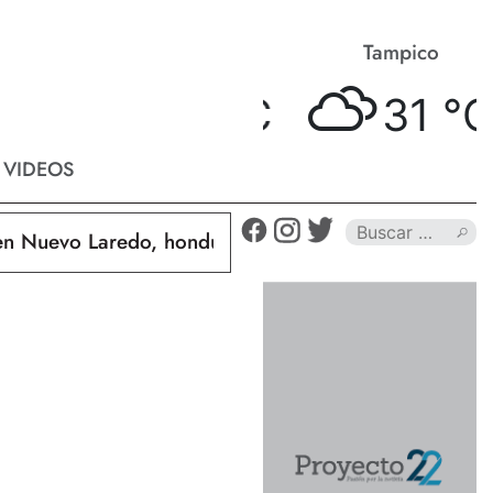
Matamoros
Tampico
34 °
C
31 °
C
VIDEOS
uevo Laredo, hondureño muere calcinado